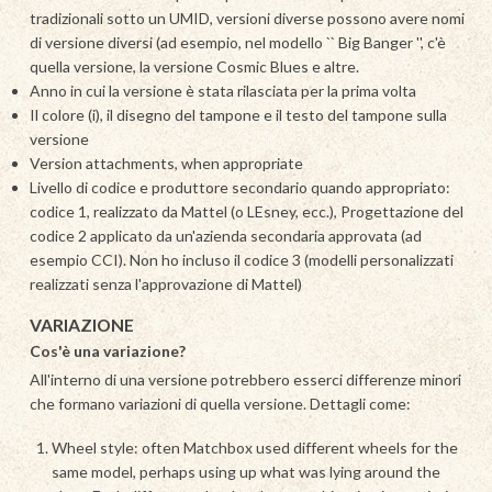
tradizionali sotto un UMID, versioni diverse possono avere nomi
di versione diversi (ad esempio, nel modello `` Big Banger '', c'è
quella versione, la versione Cosmic Blues e altre.
Anno in cui la versione è stata rilasciata per la prima volta
Il colore (i), il disegno del tampone e il testo del tampone sulla
versione
Version attachments, when appropriate
Livello di codice e produttore secondario quando appropriato:
codice 1, realizzato da Mattel (o LEsney, ecc.), Progettazione del
codice 2 applicato da un'azienda secondaria approvata (ad
esempio CCI). Non ho incluso il codice 3 (modelli personalizzati
realizzati senza l'approvazione di Mattel)
VARIAZIONE
Cos'è una variazione?
All'interno di una versione potrebbero esserci differenze minori
che formano variazioni di quella versione. Dettagli come:
Wheel style: often Matchbox used different wheels for the
same model, perhaps using up what was lying around the