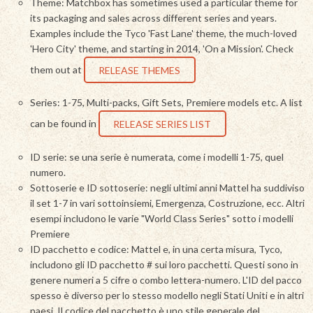
Theme: Matchbox has sometimes used a particular theme for
its packaging and sales across different series and years.
Examples include the Tyco 'Fast Lane' theme, the much-loved
'Hero City' theme, and starting in 2014, 'On a Mission'. Check
them out at
RELEASE THEMES
Series: 1-75, Multi-packs, Gift Sets, Premiere models etc. A list
can be found in
RELEASE SERIES LIST
ID serie: se una serie è numerata, come i modelli 1-75, quel
numero.
Sottoserie e ID sottoserie: negli ultimi anni Mattel ha suddiviso
il set 1-7 in vari sottoinsiemi, Emergenza, Costruzione, ecc. Altri
esempi includono le varie "World Class Series" sotto i modelli
Premiere
ID pacchetto e codice: Mattel e, in una certa misura, Tyco,
includono gli ID pacchetto # sui loro pacchetti. Questi sono in
genere numeri a 5 cifre o combo lettera-numero. L'ID del pacco
spesso è diverso per lo stesso modello negli Stati Uniti e in altri
paesi. Il codice del pacchetto è uno stile generale del