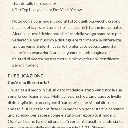
that detail); for example-
{{DetTyp1: kayak color DetVar1: Yellow
Nota: con alcuni modelli, soprattutto quelli più vecchi, ci sono
piccoli dettagli strutturali che i collezionisti hanno individuato.
Alcuni di questi richiedono che il modello venga smontato per
vedere! Se non riuscivo a distinguere facilmente le differenze
tra due varianti identificate, le ho elencate separatamente
come "microvariazioni". un collegamento nella pagina dei
risultati di ricerca mostra tutte le microvariazioni identificate
per un modello.
PUBBLICAZIONE
Cos'è una liberatoria?
Un'uscita è il modo in cui un dato modello è stato venduto: la sua
serie, la confezione, ecc. Molti collezionisti evitano questo livello
di dettaglio (non raccolgono il "cartone", come si suol dire), ma
spesso è utile per identificare un modello o per aiutarti a cercarne
uno su ebay, per sapere come è stato confezionato il modello.
Ogni variazione ha quindi una o più versioni. L'uscita include sia la
serie che un modello venduto sotto (cioè 1-75, Playset,