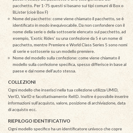
pacchetto. Per 1-75 questi si basano sui tipi comuni di Box o
BLister (cioè Box F)
Nome del pacchetto: come viene chiamato il pacchetto, se è
identificato in modo inequivocabile. Da non confondere con il
nome della serie o della sottoserie elencato sul pacchetto, ad
esempio, 'Exotic Rides' su una confezione da 5 è un nome di
pacchetto, mentre Premiere e World Class Series 5 sono nomi
di serie e sottoserie su un modello premiere.
Nome del modello sulla confezione: come viene chiamato il
modello sulla confezione specifica, spesso differisce in base al
paese e dal nome dell'auto stessa.
COLLEZIONI
Ogni modello che inserisci nella tua collezione utilizza UMID,
VerID, VarID e facoltativamente RelID. Inoltre è possibile inserire
informazioni sull'acquisto, valore, posizione di archiviazione, data
di acquisto ecc.
RIEPILOGO IDENTIFICATIVO
Ogni modello specifico ha un identificatore univoco che copre