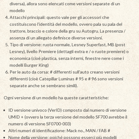
diversa), allora sono elencati come versioni separate di un
modello
Attacchi principali: questo vale per gli accessori che
costituiscono l'identità del modello, ovvero pala su pala del
trattore, braccio e colore della gru su Autogru. La presenza /
assenza di un allegato definisce diverse versioni.
Tipo di versione: ruota normale, Lesney Superfast, MB (post
Lesney), livello Premiere (dettagli extra e / o ruote premiere) o
economica (cioè plastica, senza interni, finestre nere come i
modelli Burger King)
Per le auto da corsa: # differenti sull'auto creano versioni
differenti (cioè Catepillar Luminas # 95 e # 96 sono versioni
separate anche se sembrano simili).
Ogni versione di un modello ha queste caratteristiche:
ID versione univoco (VerID) composto dal numero di versione
UMID + (ovvero la terza versione del modello SF700 avrebbe il
numero di versione SF0700-003)
Altri numeri di identificazione: Mack no., MAN / FAB #
Nome della versione: poiché possono esserci più modelli