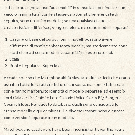
Tutte le auto (nota: uso "automobili" in senso lato per indicare un
veicolo in miniatura) con le stesse caratteristiche, elencate di
seguito, sono un unico modello; se una qualsiasi di queste
caratteristiche differisce, vengono elencate come modelli separati
Casting di base del corpo: i primi modelli possono avere
differenze di casting abbastanza piccole, ma storicamente sono
stati elencati come modelli separati. L'ho sostenuto qui.
Scala
Ruote Regular vs Superfast
Accade spesso che Matchbox abbia rilasciato due articoli che erano
uguali in tutte le caratteristiche di cui sopra, ma sono stati creati
con e hanno mantenuto identità di modello separate, ad esempio
Ford Galaxie Fire Chief e Ford Galaxie Police Car, o Big Banger e
Cosmic Blues. Per questo database, quelli sono considerati lo
stesso modello e qui combinati. Le diverse istanze sono elencate
come versioni separate in un modello.
Matchbox and catalogers have been inconsistent over the years