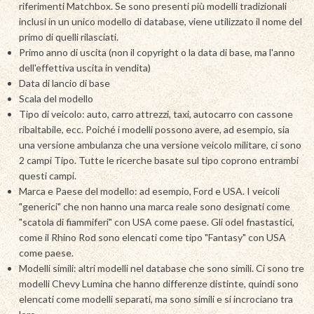
riferimenti Matchbox. Se sono presenti più modelli tradizionali
inclusi in un unico modello di database, viene utilizzato il nome del
primo di quelli rilasciati.
Primo anno di uscita (non il copyright o la data di base, ma l'anno
dell'effettiva uscita in vendita)
Data di lancio di base
Scala del modello
Tipo di veicolo: auto, carro attrezzi, taxi, autocarro con cassone
ribaltabile, ecc. Poiché i modelli possono avere, ad esempio, sia
una versione ambulanza che una versione veicolo militare, ci sono
2 campi Tipo. Tutte le ricerche basate sul tipo coprono entrambi
questi campi.
Marca e Paese del modello: ad esempio, Ford e USA. I veicoli
"generici" che non hanno una marca reale sono designati come
"scatola di fiammiferi" con USA come paese. Gli odel fnastastici,
come il Rhino Rod sono elencati come tipo "Fantasy" con USA
come paese.
Modelli simili: altri modelli nel database che sono simili. Ci sono tre
modelli Chevy Lumina che hanno differenze distinte, quindi sono
elencati come modelli separati, ma sono simili e si incrociano tra