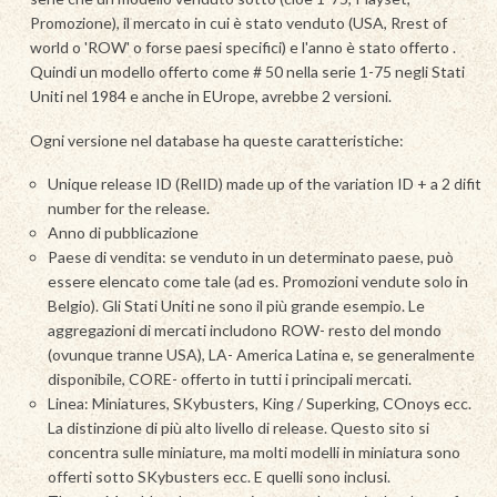
Promozione), il mercato in cui è stato venduto (USA, Rrest of
world o 'ROW' o forse paesi specifici) e l'anno è stato offerto .
Quindi un modello offerto come # 50 nella serie 1-75 negli Stati
Uniti nel 1984 e anche in EUrope, avrebbe 2 versioni.
Ogni versione nel database ha queste caratteristiche:
Unique release ID (RelID) made up of the variation ID + a 2 difit
number for the release.
Anno di pubblicazione
Paese di vendita: se venduto in un determinato paese, può
essere elencato come tale (ad es. Promozioni vendute solo in
Belgio). Gli Stati Uniti ne sono il più grande esempio. Le
aggregazioni di mercati includono ROW- resto del mondo
(ovunque tranne USA), LA- America Latina e, se generalmente
disponibile, CORE- offerto in tutti i principali mercati.
Linea: Miniatures, SKybusters, King / Superking, COnoys ecc.
La distinzione di più alto livello di release. Questo sito si
concentra sulle miniature, ma molti modelli in miniatura sono
offerti sotto SKybusters ecc. E quelli sono inclusi.