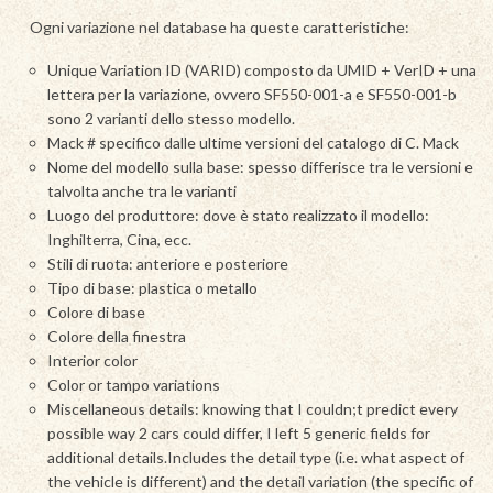
Ogni variazione nel database ha queste caratteristiche:
Unique Variation ID (VARID) composto da UMID + VerID + una
lettera per la variazione, ovvero SF550-001-a e SF550-001-b
sono 2 varianti dello stesso modello.
Mack # specifico dalle ultime versioni del catalogo di C. Mack
Nome del modello sulla base: spesso differisce tra le versioni e
talvolta anche tra le varianti
Luogo del produttore: dove è stato realizzato il modello:
Inghilterra, Cina, ecc.
Stili di ruota: anteriore e posteriore
Tipo di base: plastica o metallo
Colore di base
Colore della finestra
Interior color
Color or tampo variations
Miscellaneous details: knowing that I couldn;t predict every
possible way 2 cars could differ, I left 5 generic fields for
additional details.Includes the detail type (i.e. what aspect of
the vehicle is different) and the detail variation (the specific of