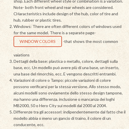
shop. Each different wheel style or combination is a variation.
Note- both front wheel and rear wheels are considered.
CHaracteristics include design of the hub, color of tire and
hub, rubber or plastic tires.
Windows: There are often different colors of windows used
for the same model. There is a separate page-
WINDOW COLORS
-that shows the most common
vaiations
Dettagli della base: plastica o metallo, colore, dettagli sulla
base, ecc. Un modello può avere più di una base, un inserto,
una base del rimorchio, ecc. E vengono descritti entrambi.
Variazioni di colore o Tampo: piccole variazioni di colore
possono verificarsi per la stessa versione. Allo stesso modo,
alcuni modelli sono ovviamente dello stesso design tampone,
ma hanno una differenza. inclusione o mancanza dei loghi
MB2000, 50 o Hero City sui modelli dal 2000 al 2004.
Differenze tra gli accessori: indipendentemente dal fatto che il
modello abbia o meno un gancio di traino, il colore di un
conducente, ecc.