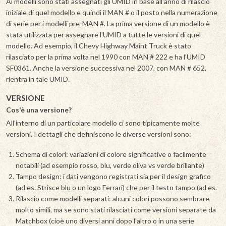
Ai modelli sono stati assegnati gli UMID in base all'anno di rilascio
iniziale di quel modello e quindi il MAN # o il posto nella numerazione
di serie per i modelli pre-MAN #. La prima versione di un modello è
stata utilizzata per assegnare l'UMID a tutte le versioni di quel
modello. Ad esempio, il Chevy Highway Maint Truck è stato
rilasciato per la prima volta nel 1990 con MAN # 222 e ha l'UMID
SF0361. Anche la versione successiva nel 2007, con MAN # 652,
rientra in tale UMID.
VERSIONE
Cos'è una versione?
All'interno di un particolare modello ci sono tipicamente molte
versioni. I dettagli che definiscono le diverse versioni sono:
Schema di colori: variazioni di colore significative o facilmente
notabili (ad esempio rosso, blu, verde oliva vs verde brillante)
Tampo design: i dati vengono registrati sia per il design grafico
(ad es. Strisce blu o un logo Ferrari) che per il testo tampo (ad es.
Rilascio come modelli separati: alcuni colori possono sembrare
molto simili, ma se sono stati rilasciati come versioni separate da
Matchbox (cioè uno diversi anni dopo l'altro o in una serie