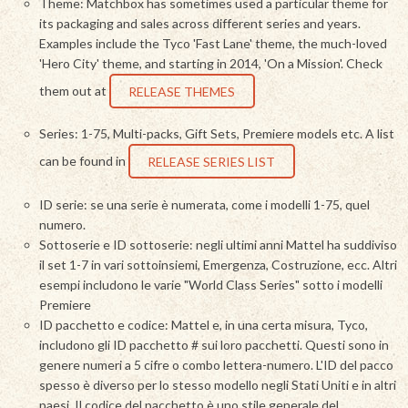
Theme: Matchbox has sometimes used a particular theme for
its packaging and sales across different series and years.
Examples include the Tyco 'Fast Lane' theme, the much-loved
'Hero City' theme, and starting in 2014, 'On a Mission'. Check
them out at
RELEASE THEMES
Series: 1-75, Multi-packs, Gift Sets, Premiere models etc. A list
can be found in
RELEASE SERIES LIST
ID serie: se una serie è numerata, come i modelli 1-75, quel
numero.
Sottoserie e ID sottoserie: negli ultimi anni Mattel ha suddiviso
il set 1-7 in vari sottoinsiemi, Emergenza, Costruzione, ecc. Altri
esempi includono le varie "World Class Series" sotto i modelli
Premiere
ID pacchetto e codice: Mattel e, in una certa misura, Tyco,
includono gli ID pacchetto # sui loro pacchetti. Questi sono in
genere numeri a 5 cifre o combo lettera-numero. L'ID del pacco
spesso è diverso per lo stesso modello negli Stati Uniti e in altri
paesi. Il codice del pacchetto è uno stile generale del