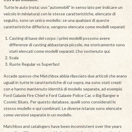
Tutte le auto (nota: uso "automobili" in senso lato per indicare un
veicolo in miniatura) con le stesse caratteristiche, elencate di
seguito, sono un unico modello; se una qualsiasi di queste
caratteristiche differisce, vengono elencate come modelli separati
Casting di base del corpo: i primi modelli possono avere
differenze di casting abbastanza piccole, ma storicamente sono
stati elencati come modelli separati. L'ho sostenuto qui.
Scala
Ruote Regular vs Superfast
Accade spesso che Matchbox abbia rilasciato due articoli che erano
uguali in tutte le caratteristiche di cui sopra, ma sono stati creati
con e hanno mantenuto identità di modello separate, ad esempio
Ford Galaxie Fire Chief e Ford Galaxie Police Car, o Big Banger e
Cosmic Blues. Per questo database, quelli sono considerati lo
stesso modello e qui combinati. Le diverse istanze sono elencate
come versioni separate in un modello.
Matchbox and catalogers have been inconsistent over the years