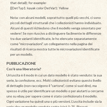
that detail); for example-
{{DetTyp1: kayak color DetVar1: Yellow
Nota: con alcuni modelli, soprattutto quelli più vecchi, ci sono
piccoli dettagli strutturali che i collezionisti hanno individuato.
Alcuni di questi richiedono che il modello venga smontato per
vedere! Se non riuscivo a distinguere facilmente le differenze
tra due varianti identificate, le ho elencate separatamente
come "microvariazioni". un collegamento nella pagina dei
risultati di ricerca mostra tutte le microvariazioni identificate
per un modello.
PUBBLICAZIONE
Cos'è una liberatoria?
Un'uscita è il modo in cui un dato modello è stato venduto: la sua
serie, la confezione, ecc. Molti collezionisti evitano questo livello
di dettaglio (non raccolgono il "cartone", come si suol dire), ma
spesso è utile per identificare un modello o per aiutarti a cercarne
uno su ebay, per sapere come è stato confezionato il modello.
Ogni variazione ha quindi una o più versioni. L'uscita include sia la
serie che un modello venduto sotto (cioè 1-75, Playset,