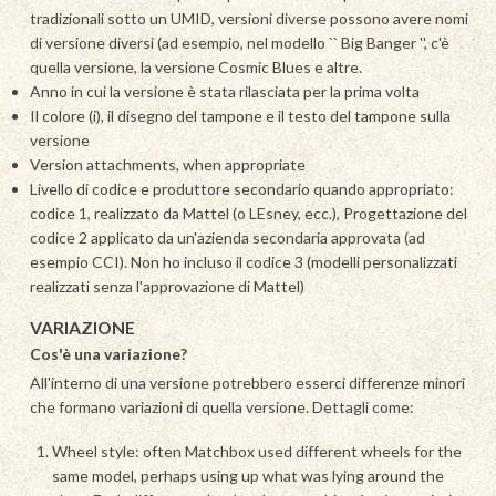
tradizionali sotto un UMID, versioni diverse possono avere nomi
di versione diversi (ad esempio, nel modello `` Big Banger '', c'è
quella versione, la versione Cosmic Blues e altre.
Anno in cui la versione è stata rilasciata per la prima volta
Il colore (i), il disegno del tampone e il testo del tampone sulla
versione
Version attachments, when appropriate
Livello di codice e produttore secondario quando appropriato:
codice 1, realizzato da Mattel (o LEsney, ecc.), Progettazione del
codice 2 applicato da un'azienda secondaria approvata (ad
esempio CCI). Non ho incluso il codice 3 (modelli personalizzati
realizzati senza l'approvazione di Mattel)
VARIAZIONE
Cos'è una variazione?
All'interno di una versione potrebbero esserci differenze minori
che formano variazioni di quella versione. Dettagli come:
Wheel style: often Matchbox used different wheels for the
same model, perhaps using up what was lying around the