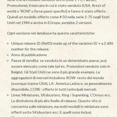
Promozione), il mercato in cui è stato venduto (USA, Rrest of
world o 'ROW' o forse paesi specifici) e l'anno è stato offerto .
Quindi un modello offerto come # 50 nella serie 1-75 negli Stati
Uniti nel 1984 e anche in EUrope, avrebbe 2 versioni.
Ogni versione nel database ha queste caratteristiche:
Unique release ID (RelID) made up of the variation ID + a 2 difit
number for the release.
Anno di pubblicazione
Paese di vendita: se venduto in un determinato paese, può
essere elencato come tale (ad es. Promozioni vendute solo in
Belgio). Gli Stati Uniti ne sono il più grande esempio. Le
aggregazioni di mercati includono ROW- resto del mondo
(ovunque tranne USA), LA- America Latina e, se generalmente
disponibile, CORE- offerto in tutti i principali mercati.
Linea: Miniatures, SKybusters, King / Superking, COnoys ecc.
La distinzione di più alto livello di release. Questo sito si
concentra sulle miniature, ma molti modelli in miniatura sono
offerti sotto SKybusters ecc. E quelli sono inclusi.