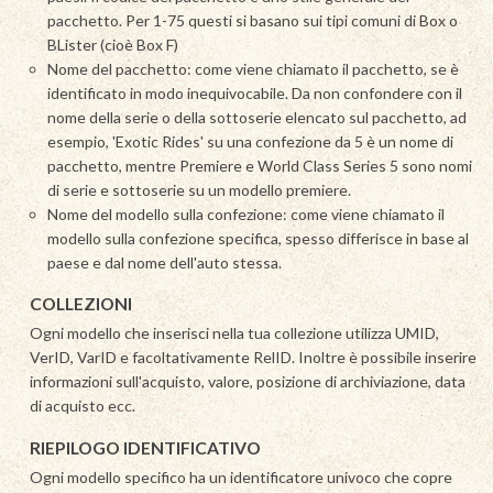
pacchetto. Per 1-75 questi si basano sui tipi comuni di Box o
BLister (cioè Box F)
Nome del pacchetto: come viene chiamato il pacchetto, se è
identificato in modo inequivocabile. Da non confondere con il
nome della serie o della sottoserie elencato sul pacchetto, ad
esempio, 'Exotic Rides' su una confezione da 5 è un nome di
pacchetto, mentre Premiere e World Class Series 5 sono nomi
di serie e sottoserie su un modello premiere.
Nome del modello sulla confezione: come viene chiamato il
modello sulla confezione specifica, spesso differisce in base al
paese e dal nome dell'auto stessa.
COLLEZIONI
Ogni modello che inserisci nella tua collezione utilizza UMID,
VerID, VarID e facoltativamente RelID. Inoltre è possibile inserire
informazioni sull'acquisto, valore, posizione di archiviazione, data
di acquisto ecc.
RIEPILOGO IDENTIFICATIVO
Ogni modello specifico ha un identificatore univoco che copre