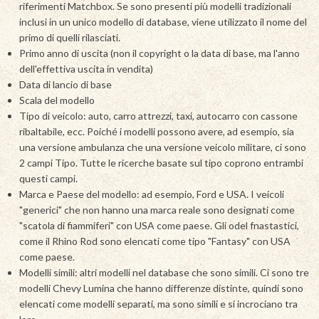
riferimenti Matchbox. Se sono presenti più modelli tradizionali
inclusi in un unico modello di database, viene utilizzato il nome del
primo di quelli rilasciati.
Primo anno di uscita (non il copyright o la data di base, ma l'anno
dell'effettiva uscita in vendita)
Data di lancio di base
Scala del modello
Tipo di veicolo: auto, carro attrezzi, taxi, autocarro con cassone
ribaltabile, ecc. Poiché i modelli possono avere, ad esempio, sia
una versione ambulanza che una versione veicolo militare, ci sono
2 campi Tipo. Tutte le ricerche basate sul tipo coprono entrambi
questi campi.
Marca e Paese del modello: ad esempio, Ford e USA. I veicoli
"generici" che non hanno una marca reale sono designati come
"scatola di fiammiferi" con USA come paese. Gli odel fnastastici,
come il Rhino Rod sono elencati come tipo "Fantasy" con USA
come paese.
Modelli simili: altri modelli nel database che sono simili. Ci sono tre
modelli Chevy Lumina che hanno differenze distinte, quindi sono
elencati come modelli separati, ma sono simili e si incrociano tra