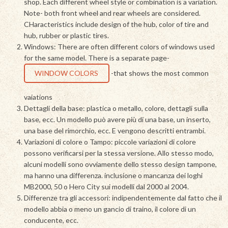
shop. Each different wheel style or combination is a variation.
Note- both front wheel and rear wheels are considered.
CHaracteristics include design of the hub, color of tire and
hub, rubber or plastic tires.
Windows: There are often different colors of windows used
for the same model. There is a separate page-
WINDOW COLORS
-that shows the most common
vaiations
Dettagli della base: plastica o metallo, colore, dettagli sulla
base, ecc. Un modello può avere più di una base, un inserto,
una base del rimorchio, ecc. E vengono descritti entrambi.
Variazioni di colore o Tampo: piccole variazioni di colore
possono verificarsi per la stessa versione. Allo stesso modo,
alcuni modelli sono ovviamente dello stesso design tampone,
ma hanno una differenza. inclusione o mancanza dei loghi
MB2000, 50 o Hero City sui modelli dal 2000 al 2004.
Differenze tra gli accessori: indipendentemente dal fatto che il
modello abbia o meno un gancio di traino, il colore di un
conducente, ecc.