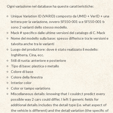
Ogni variazione nel database ha queste caratteristiche:
Unique Variation ID (VARID) composto da UMID + VerID + una
lettera per la variazione, ovvero SF550-001-a e SF550-001-b
sono 2 varianti dello stesso modello.
Mack # specifico dalle ultime versioni del catalogo di C. Mack
Nome del modello sulla base: spesso differisce tra le versioni e
talvolta anche tra le varianti
Luogo del produttore: dove è stato realizzato il modello:
Inghilterra, Cina, ecc.
Stili di ruota: anteriore e posteriore
Tipo di base: plastica o metallo
Colore di base
Colore della finestra
Interior color
Color or tampo variations
Miscellaneous details: knowing that I couldn;t predict every
possible way 2 cars could differ, I left 5 generic fields for
additional details.Includes the detail type (i.e. what aspect of
the vehicle is different) and the detail variation (the specific of