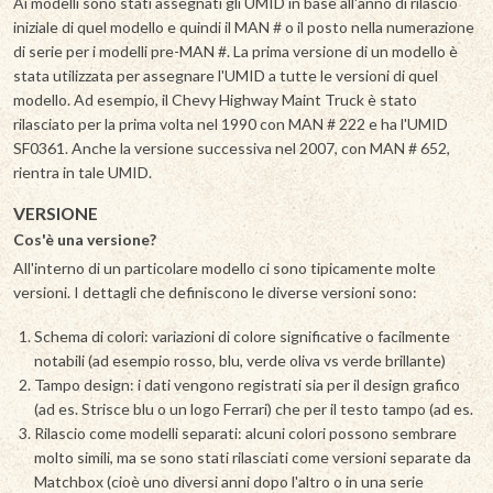
Ai modelli sono stati assegnati gli UMID in base all'anno di rilascio
iniziale di quel modello e quindi il MAN # o il posto nella numerazione
di serie per i modelli pre-MAN #. La prima versione di un modello è
stata utilizzata per assegnare l'UMID a tutte le versioni di quel
modello. Ad esempio, il Chevy Highway Maint Truck è stato
rilasciato per la prima volta nel 1990 con MAN # 222 e ha l'UMID
SF0361. Anche la versione successiva nel 2007, con MAN # 652,
rientra in tale UMID.
VERSIONE
Cos'è una versione?
All'interno di un particolare modello ci sono tipicamente molte
versioni. I dettagli che definiscono le diverse versioni sono:
Schema di colori: variazioni di colore significative o facilmente
notabili (ad esempio rosso, blu, verde oliva vs verde brillante)
Tampo design: i dati vengono registrati sia per il design grafico
(ad es. Strisce blu o un logo Ferrari) che per il testo tampo (ad es.
Rilascio come modelli separati: alcuni colori possono sembrare
molto simili, ma se sono stati rilasciati come versioni separate da
Matchbox (cioè uno diversi anni dopo l'altro o in una serie