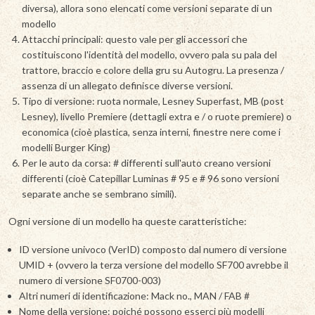
diversa), allora sono elencati come versioni separate di un
modello
Attacchi principali: questo vale per gli accessori che
costituiscono l'identità del modello, ovvero pala su pala del
trattore, braccio e colore della gru su Autogru. La presenza /
assenza di un allegato definisce diverse versioni.
Tipo di versione: ruota normale, Lesney Superfast, MB (post
Lesney), livello Premiere (dettagli extra e / o ruote premiere) o
economica (cioè plastica, senza interni, finestre nere come i
modelli Burger King)
Per le auto da corsa: # differenti sull'auto creano versioni
differenti (cioè Catepillar Luminas # 95 e # 96 sono versioni
separate anche se sembrano simili).
Ogni versione di un modello ha queste caratteristiche:
ID versione univoco (VerID) composto dal numero di versione
UMID + (ovvero la terza versione del modello SF700 avrebbe il
numero di versione SF0700-003)
Altri numeri di identificazione: Mack no., MAN / FAB #
Nome della versione: poiché possono esserci più modelli