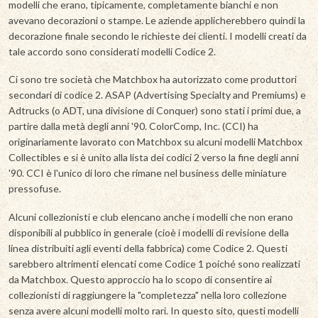
modelli che erano, tipicamente, completamente bianchi e non
avevano decorazioni o stampe. Le aziende applicherebbero quindi la
decorazione finale secondo le richieste dei clienti. I modelli creati da
tale accordo sono considerati modelli Codice 2.
Ci sono tre società che Matchbox ha autorizzato come produttori
secondari di codice 2. ASAP (Advertising Specialty and Premiums) e
Adtrucks (o ADT, una divisione di Conquer) sono stati i primi due, a
partire dalla metà degli anni '90. ColorComp, Inc. (CCI) ha
originariamente lavorato con Matchbox su alcuni modelli Matchbox
Collectibles e si è unito alla lista dei codici 2 verso la fine degli anni
'90. CCI è l'unico di loro che rimane nel business delle miniature
pressofuse.
Alcuni collezionisti e club elencano anche i modelli che non erano
disponibili al pubblico in generale (cioè i modelli di revisione della
linea distribuiti agli eventi della fabbrica) come Codice 2. Questi
sarebbero altrimenti elencati come Codice 1 poiché sono realizzati
da Matchbox. Questo approccio ha lo scopo di consentire ai
collezionisti di raggiungere la "completezza" nella loro collezione
senza avere alcuni modelli molto rari. In questo sito, questi modelli