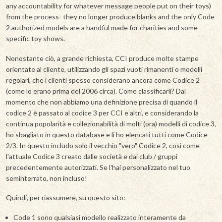
any accountability for whatever message people put on their toys)
from the process- they no longer produce blanks and the only Code
2 authorized models are a handful made for charities and some
specific toy shows.
Nonostante ciò, a grande richiesta, CCI produce molte stampe
orientate al cliente, utilizzando gli spazi vuoti rimanenti o modelli
regolari, che i clienti spesso considerano ancora come Codice 2
(come lo erano prima del 2006 circa). Come classificarli? Dal
momento che non abbiamo una definizione precisa di quando il
codice 2 è passato al codice 3 per CCI e altri, e considerando la
continua popolarità e collezionabilità di molti (ora) modelli di codice 3,
ho sbagliato in questo database e li ho elencati tutti come Codice
2/3. In questo includo solo il vecchio "vero" Codice 2, così come
l'attuale Codice 3 creato dalle società e dai club / gruppi
precedentemente autorizzati. Se l'hai personalizzato nel tuo
seminterrato, non incluso!
Quindi, per riassumere, su questo sito:
Code 1 sono qualsiasi modello realizzato interamente da