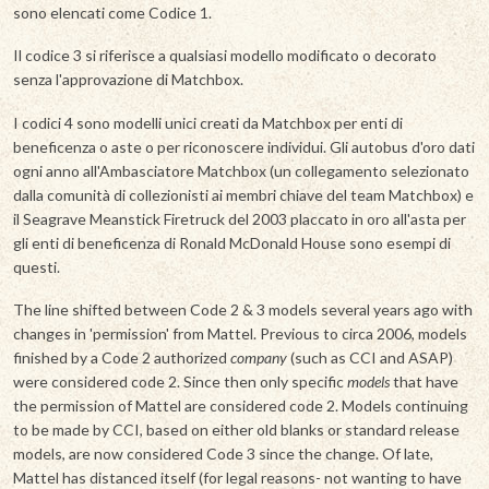
sono elencati come Codice 1.
Il codice 3 si riferisce a qualsiasi modello modificato o decorato
senza l'approvazione di Matchbox.
I codici 4 sono modelli unici creati da Matchbox per enti di
beneficenza o aste o per riconoscere individui. Gli autobus d'oro dati
ogni anno all'Ambasciatore Matchbox (un collegamento selezionato
dalla comunità di collezionisti ai membri chiave del team Matchbox) e
il Seagrave Meanstick Firetruck del 2003 placcato in oro all'asta per
gli enti di beneficenza di Ronald McDonald House sono esempi di
questi.
The line shifted between Code 2 & 3 models several years ago with
changes in 'permission' from Mattel. Previous to circa 2006, models
finished by a Code 2 authorized
company
(such as CCI and ASAP)
were considered code 2. Since then only specific
models
that have
the permission of Mattel are considered code 2. Models continuing
to be made by CCI, based on either old blanks or standard release
models, are now considered Code 3 since the change. Of late,
Mattel has distanced itself (for legal reasons- not wanting to have