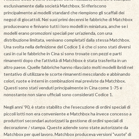
esclusivamente dalla società Matchbox. Si riferiscono
principalmente ai modelli standard che riempiono gli scaffali dei
negozi di giocattoli. Nei suoi primi decenni le fabbriche di Matchbox
producevano e finivano tutti i loro modelli in miniatura, anche se i
modelli erano promozioni speciali per un'azienda, con una
distribuzione limitata, venivano completati dalla stessa Matchbox.
Una svolta nella definizione del Codice 1 è che ci sono stati diversi
casi in cui le fabbriche in Cina si sono trovate con pezzi e parti
rimanenti dopo che l'attività di Matchbox è stata trasferita in un
altro paese. Quelle fabbriche hanno rilasciato molti modelli ibridi nel
tentativo di utilizzare le scorte rimanenti mescolando e abbinando
colori, ruote e interni in combinazioni mai previste da Matchbox.
Questi sono stati venduti principalmente in Cina come 1-75 e
nonostante non siano ufficiali sono considerati Codice 1.
Negli anni '90, è stato stabilito che l'esecuzione di ordini speciali di
piccoli lotti non era conveniente e Matchbox ha invece concesso a
produttori secondari autorizzati la gestione di ordini speciali di
decorazione / stampa. Queste aziende sono state autorizzate da
Matchbox per quel lavoro. Matchbox produceva versioni "vuote" di