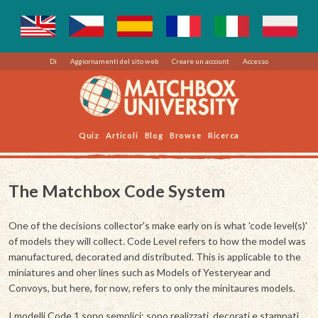
Di
Aggiornamenti del sito web
Creare un account
Accesso
Quiz
Articoli
Blog
Browse
Ricerca
The Matchbox Code System
One of the decisions collector's make early on is what 'code level(s)'
of models they will collect. Code Level refers to how the model was
manufactured, decorated and distributed. This is applicable to the
miniatures and oher lines such as Models of Yesteryear and
Convoys, but here, for now, refers to only the minitaures models.
I modelli Code 1 sono semplici: sono realizzati, decorati e stampati