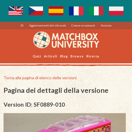
Di
Aggiornamenti del sito web
Creare un account
Accesso
Quiz
Articoli
Blog
Browse
Ricerca
Torna alla pagina di elenco delle versioni
Pagina dei dettagli della versione
Version ID: SF0889-010