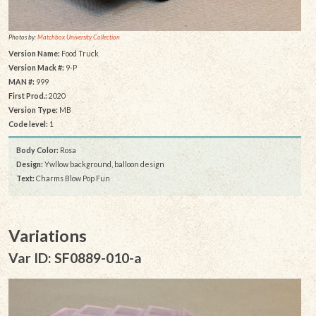
Photos by:
Matchbox University Collection
Version Name:
Food Truck
Version Mack #:
9-P
MAN #:
999
First Prod.:
2020
Version Type:
MB
Code level:
1
Body Color:
Rosa
Design:
Ywllow background, balloon design
Text:
Charms Blow Pop Fun
Variations
Var ID: SF0889-010-a