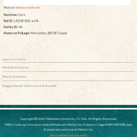
Photo by:
Vectis toy auction site
Nazione:
Core
Rel ID:
LR218-002-a-04
Series ID:
46
Name on Pakage:
Mercedes 300 SE Coupe
pagine correlate:
Modelli di ricerca
Rilasci di ricerca
Suggerimenti sulla ricerca di modelli
Copyright © 2026 Matchbox University / D. Falk, All Rights Reserved.
MBX-U.com non è in alcun modo affiliato con Mattel, Inc. Il nome e il logo MATCHBOX © sono
di proprietà esclusiva di Mattel, Inc.
Hai feedback sul sito web?