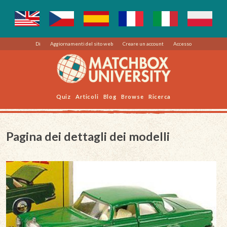
Di
Aggiornamenti del sito web
Creare un account
Accesso
Quiz
Articoli
Blog
Browse
Ricerca
Pagina dei dettagli dei modelli