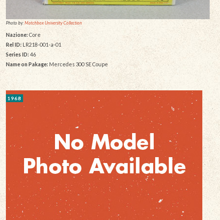
Photo by:
Matchbox University Collection
Nazione:
Core
Rel ID:
LR218-001-a-01
Series ID:
46
Name on Pakage:
Mercedes 300 SE Coupe
1968