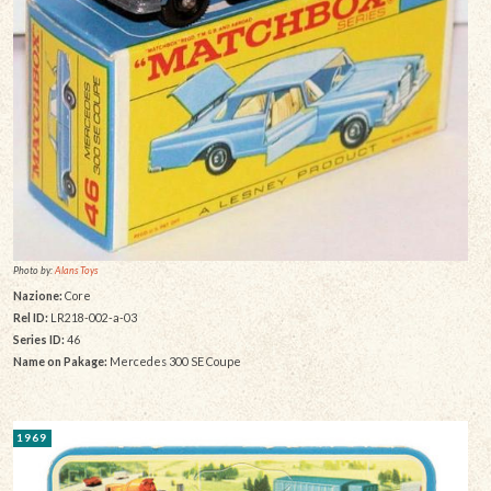
Photo by:
Alans Toys
Nazione:
Core
Rel ID:
LR218-002-a-03
Series ID:
46
Name on Pakage:
Mercedes 300 SE Coupe
1969