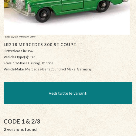
Photo by: no reference listed
LR218 MERCEDES 300 SE COUPE
First release in:
1968
Vehicles type(s):
Car
Scala:
1:66 Base Casting Dt: none
Vehicle Make:
Mercedes-Benz Country of Make: Germany
Vedi tutte le varianti
CODE 1 & 2/3
2 versions found