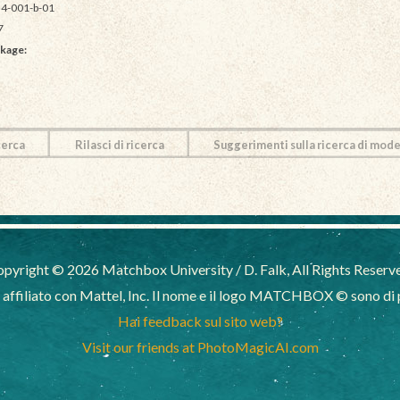
4-001-b-01
7
kage:
cerca
Rilasci di ricerca
Suggerimenti sulla ricerca di mode
pyright © 2026 Matchbox University / D. Falk, All Rights Reserv
filiato con Mattel, Inc. Il nome e il logo MATCHBOX © sono di pr
Hai feedback sul sito web?
Visit our friends at PhotoMagicAI.com