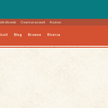
del sito web
Creare un account
Accesso
icoli
Blog
Browse
Ricerca