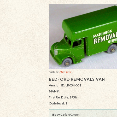
Photo by:
Alans Toys
BEDFORD REMOVALS VAN
Version ID:
LR054-001
MAN #:
First Rel Date: 1958
Code level: 1
Body Color:
Green