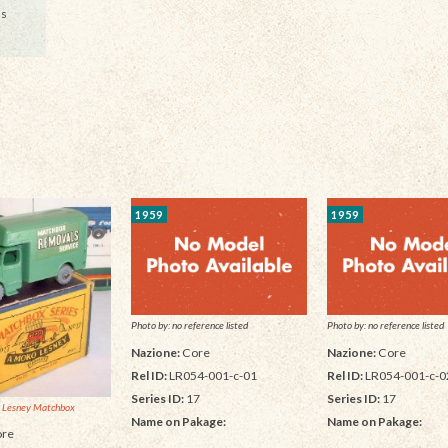
ls
1959
1959
Photo by: no reference listed
Photo by: no reference listed
Nazione:
Core
Nazione:
Core
Rel ID:
LR054-001-c-01
Rel ID:
LR054-001-c-0
Series ID:
17
Series ID:
17
 Lesney Matchbox
Name on Pakage:
Name on Pakage:
re