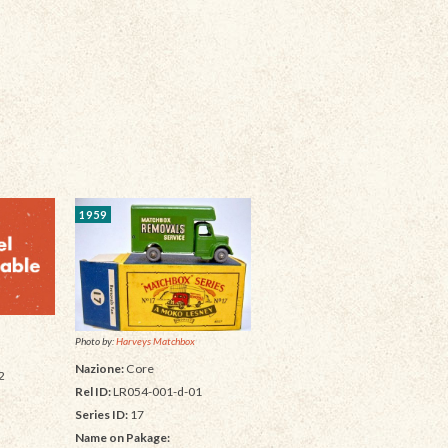
1959
Photo by:
Harveys Matchbox
Nazione:
Core
2
Rel ID:
LR054-001-d-01
Series ID:
17
Name on Pakage: