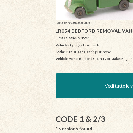
Photo by: no reference listed
LR054 BEDFORD REMOVAL VAN
First release in:
1958
Vehicles type(s):
Box Truck
Scala:
1:150 Base Casting Dt: none
Vehicle Make:
Bedford Country of Make: Engla
Vedi tutte le v
CODE 1 & 2/3
1 versions found