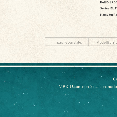
Rel ID:
LR05
Series ID:
1
Name on Pa
pagine correlate:
Modelli di ri
Co
MBX-U.com non è in alcun modo af