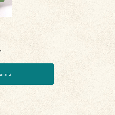
nd
arianti