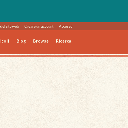
del sito web
Creare un account
Accesso
icoli
Blog
Browse
Ricerca