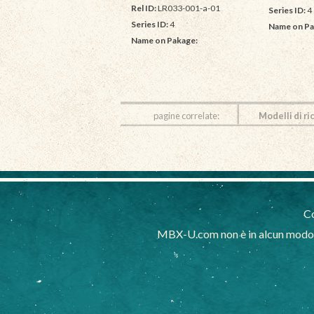
Rel ID:
LR033-001-a-01
Series ID:
4
Series ID:
4
Name on Pa
Name on Pakage:
pagine correlate:
Modelli di ri
Co
MBX-U.com non è in alcun modo af