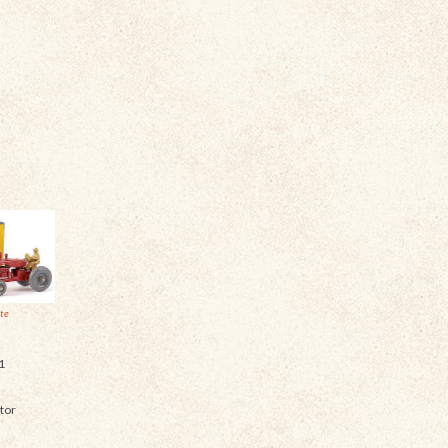
ite
1
tor