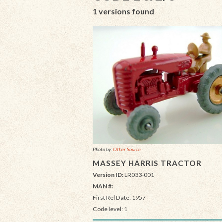
1 versions found
Photo by:
Other Source
MASSEY HARRIS TRACTOR
Version ID:
LR033-001
MAN #:
First Rel Date: 1957
Code level: 1