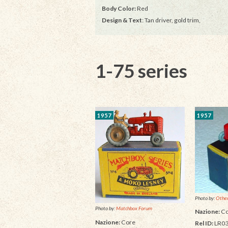
Body Color:
Red
Design & Text
: Tan driver, gold trim,
1-75 series
1957
1957
Photo by:
Other
Photo by:
Matchbox Forum
Nazione:
Co
Nazione:
Core
Rel ID:
LR03