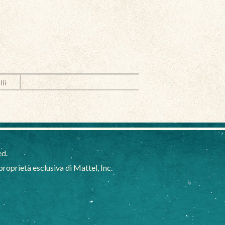
lli
ed.
oprietà esclusiva di Mattel, Inc.