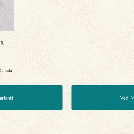
OR
 Canada
arianti
Vedi M