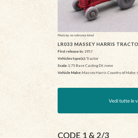
Photo by: no reference listed
LR033 MASSEY HARRIS TRACT
First release in:
1957
Vehicles type(s):
Tractor
Scala:
1:75 Base Casting Dt: none
Vehicle Make:
Massey Harris Country of Make:
Vedi tutte le v
CODE 1 & 2/3