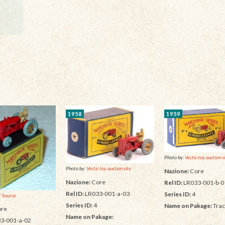
1958
1959
Photo by:
Vectis toy auction s
Photo by:
Vectis toy auction site
Nazione:
Core
Nazione:
Core
Rel ID:
LR033-001-b-0
Rel ID:
LR033-001-a-03
Series ID:
4
 Source
Series ID:
4
Name on Pakage:
Trac
re
Name on Pakage:
3-001-a-02