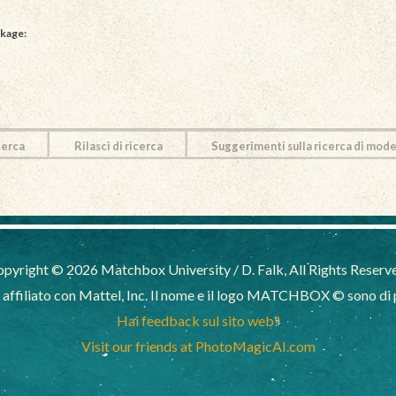
kage:
cerca
Rilasci di ricerca
Suggerimenti sulla ricerca di mode
pyright © 2026 Matchbox University / D. Falk, All Rights Reserv
filiato con Mattel, Inc. Il nome e il logo MATCHBOX © sono di pr
Hai feedback sul sito web?
Visit our friends at PhotoMagicAI.com