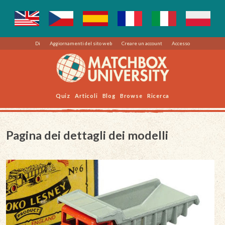
Di
Aggiornamenti del sito web
Creare un account
Accesso
Quiz
Articoli
Blog
Browse
Ricerca
Pagina dei dettagli dei modelli