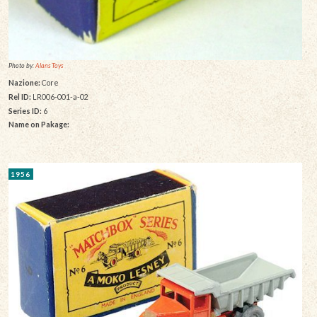
Photo by:
Alans Toys
Nazione:
Core
Rel ID:
LR006-001-a-02
Series ID:
6
Name on Pakage:
1956