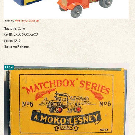
Photo by:
Vectis toy auction site
Nazione:
Core
Rel ID:
LR006-001-a-03
Series ID:
6
Name on Pakage:
1956