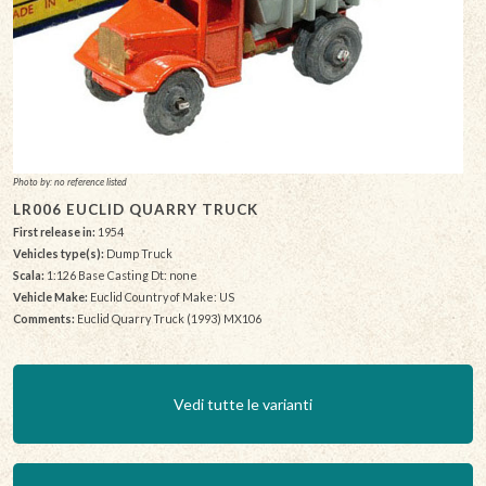
Photo by: no reference listed
LR006 EUCLID QUARRY TRUCK
First release in:
1954
Vehicles type(s):
Dump Truck
Scala:
1:126 Base Casting Dt: none
Vehicle Make:
Euclid Country of Make: US
Comments:
Euclid Quarry Truck (1993) MX106
Vedi tutte le varianti