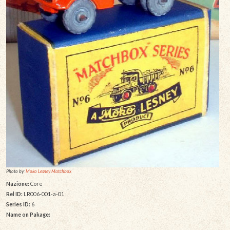
Photo by:
Moko Lesney Matchbox
Nazione:
Core
Rel ID:
LR006-001-a-01
Series ID:
6
Name on Pakage: