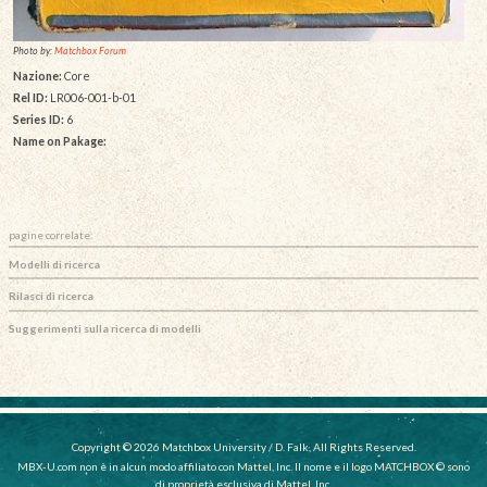
Photo by:
Matchbox Forum
Nazione:
Core
Rel ID:
LR006-001-b-01
Series ID:
6
Name on Pakage:
pagine correlate:
Modelli di ricerca
Rilasci di ricerca
Suggerimenti sulla ricerca di modelli
Copyright © 2026 Matchbox University / D. Falk, All Rights Reserved.
MBX-U.com non è in alcun modo affiliato con Mattel, Inc. Il nome e il logo MATCHBOX © sono
di proprietà esclusiva di Mattel, Inc.