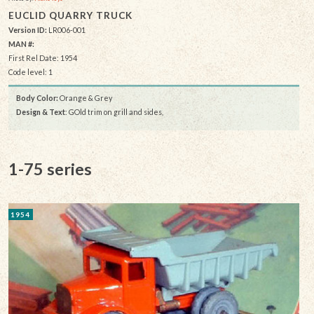
EUCLID QUARRY TRUCK
Version ID:
LR006-001
MAN #:
First Rel Date: 1954
Code level: 1
Body Color:
Orange & Grey
Design & Text
: GOld trim on grill and sides,
1-75 series
1954