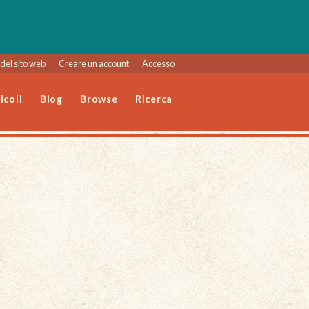
del sito web
Creare un account
Accesso
icoli
Blog
Browse
Ricerca