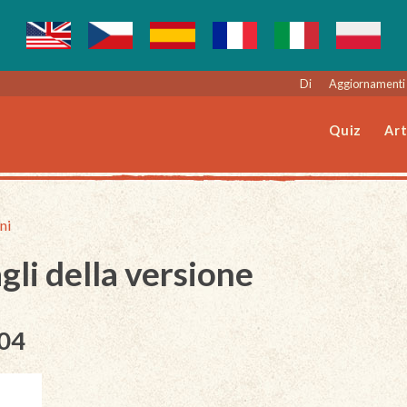
Di
Aggiornamenti 
Quiz
Art
ni
gli della versione
004