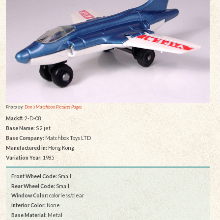
Photo by:
Dan's Matchbox Pictures Pages
Mack#:
2-D-08
Base Name:
S 2 jet
Base Company:
Matchbox Toys LTD
Manufactured in:
Hong Kong
Variation Year:
1985
Front Wheel Code:
Small
Rear Wheel Code:
Small
Window Color:
colorless/clear
Interior Color:
None
Base Material:
Metal