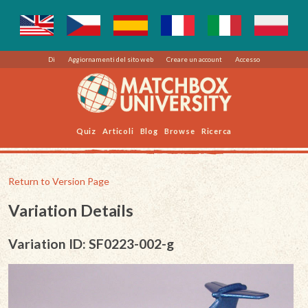
Di
Aggiornamenti del sito web
Creare un account
Accesso
Quiz
Articoli
Blog
Browse
Ricerca
Return to Version Page
Variation Details
Variation ID: SF0223-002-g