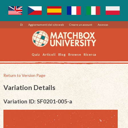
Di
Aggiornamenti del sito web
Creare un account
Accesso
Quiz
Articoli
Blog
Browse
Ricerca
Return to Version Page
Variation Details
Variation ID: SF0201-005-a