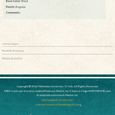
Base Color:
Black
Finish:
Regular
Comments:
related pages:
Modelli di ricerca
Rilasci di ricerca
Copyright © 2026 Matchbox University / D. Falk, All Rights Reserved.
MBX-U.com non è in alcun modo affiliato con Mattel, Inc. Il nome e il logo MATCHBOX © sono
di proprietà esclusiva di Mattel, Inc.
Hai feedback sul sito web?
Visit our friends at PhotoMagicAI.com