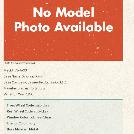
Photo by: no reference listed
Mack#:
76-A-03
Base Name:
Savanna RX-7
Base Company:
Lesney Products & Co. LTD.
Manufactured in:
Hong Kong
Variation Year:
1980
Front Wheel Code:
str5-bksv
Rear Wheel Code:
str5-bksv
Window Color:
colorless/clear
Interior Color:
Ivory
Base Material:
Metal