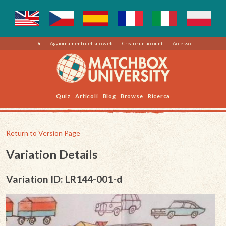
Di
Aggiornamenti del sito web
Creare un account
Accesso
Quiz
Articoli
Blog
Browse
Ricerca
Return to Version Page
Variation Details
Variation ID: LR144-001-d