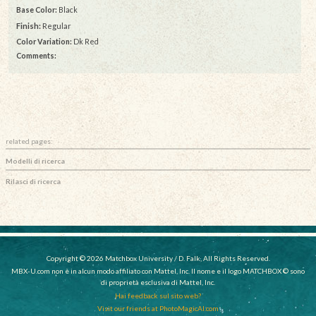
Base Color:
Black
Finish:
Regular
Color Variation:
Dk Red
Comments:
related pages:
Modelli di ricerca
Rilasci di ricerca
Copyright © 2026 Matchbox University / D. Falk, All Rights Reserved.
MBX-U.com non è in alcun modo affiliato con Mattel, Inc. Il nome e il logo MATCHBOX © sono
di proprietà esclusiva di Mattel, Inc.
Hai feedback sul sito web?
Visit our friends at PhotoMagicAI.com