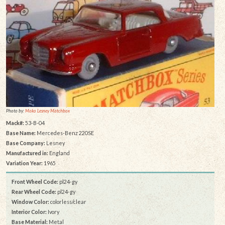
Photo by:
Moko Lesney Matchbox
Mack#:
53-B-04
Base Name:
Mercedes-Benz 220SE
Base Company:
Lesney
Manufactured in:
England
Variation Year:
1965
Front Wheel Code:
pl24-gy
Rear Wheel Code:
pl24-gy
Window Color:
colorless/clear
Interior Color:
Ivory
Base Material:
Metal