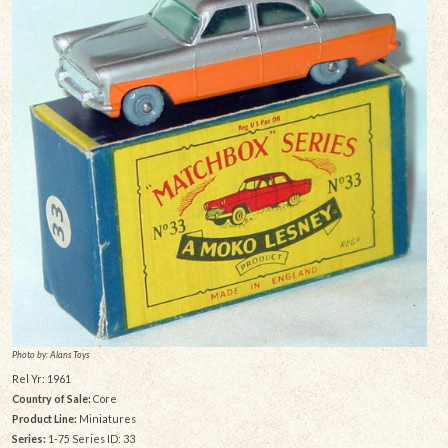
Photo by: Alans Toys
Rel Yr: 1961
Country of Sale:
Core
Product Line:
Miniatures
Series:
1-75 Series ID: 33