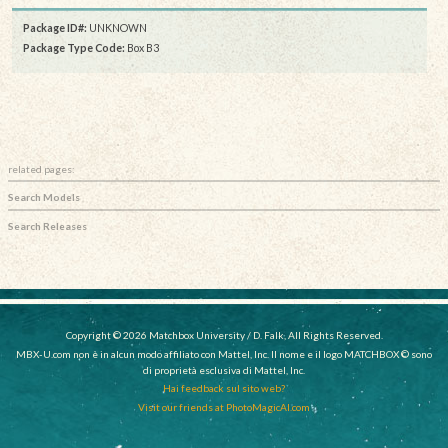
Package ID#:
UNKNOWN
Package Type Code:
Box B3
related pages:
Search Models
Search Releases
Copyright © 2026 Matchbox University / D. Falk, All Rights Reserved.
MBX-U.com non è in alcun modo affiliato con Mattel, Inc. Il nome e il logo MATCHBOX © sono
di proprietà esclusiva di Mattel, Inc.
Hai feedback sul sito web?
Visit our friends at PhotoMagicAI.com