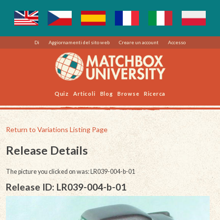
Di
Aggiornamenti del sito web
Creare un account
Accesso
Quiz
Articoli
Blog
Browse
Ricerca
Return to Variations Listing Page
Release Details
The picture you clicked on was: LR039-004-b-01
Release ID: LR039-004-b-01